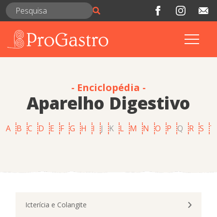
- Enciclopédia -
Aparelho Digestivo
A
B
C
D
E
F
G
H
I
J
K
L
M
N
O
P
Q
R
S
T
Icterícia e Colangite