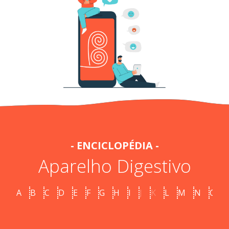
- ENCICLOPÉDIA -
Aparelho Digestivo
A
B
C
D
E
F
G
H
I
J
K
L
M
N
O