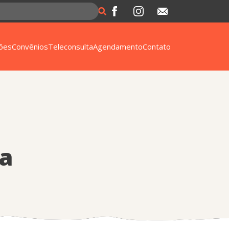
ões
Convênios
Teleconsulta
Agendamento
Contato
a