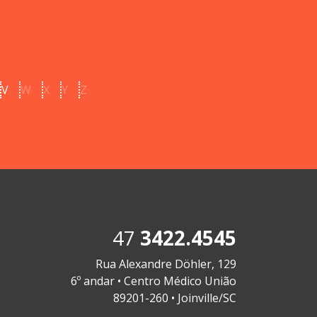
V
W
X
Y
Z
47
3422.4545
Rua Alexandre Döhler, 129
6º andar • Centro Médico União
89201-260 • Joinville/SC