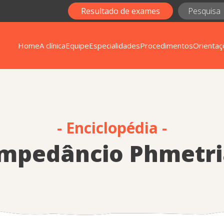
Resultado de exames
Home
A clínica
Equipe
Especialidades
Procedimentos
Orientaç
- Enciclopédia -
Impedâncio Phmetri