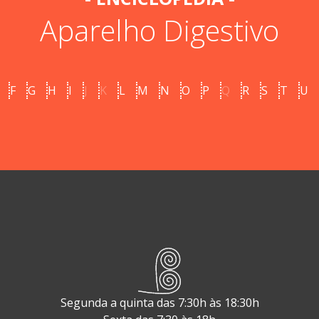
Aparelho Digestivo
F
G
H
I
J
K
L
M
N
O
P
Q
R
S
T
U
Segunda a quinta das 7:30h às 18:30h