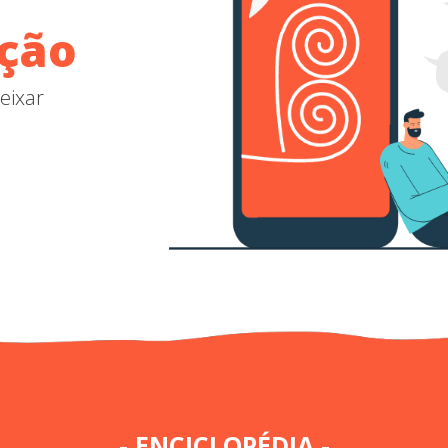
ação
eixar
- ENCICLOPÉDIA -