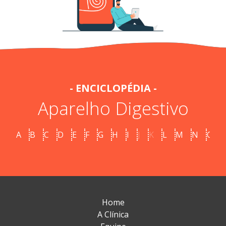
- ENCICLOPÉDIA -
Aparelho Digestivo
A
B
C
D
E
F
G
H
I
J
K
L
M
N
O
Home
A Clínica