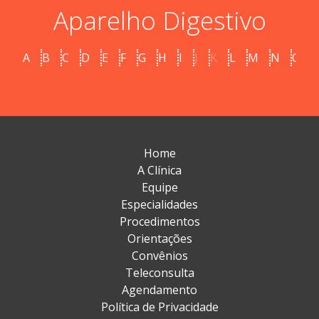
Aparelho Digestivo
A
B
C
D
E
F
G
H
I
J
K
L
M
N
O
Home
A Clínica
Equipe
Especialidades
Procedimentos
Orientações
Convênios
Teleconsulta
Agendamento
Política de Privacidade