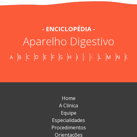
- ENCICLOPÉDIA -
Aparelho Digestivo
A
B
C
D
E
F
G
H
I
J
K
L
M
N
O
Home
A Clínica
Equipe
Especialidades
Procedimentos
Orientações