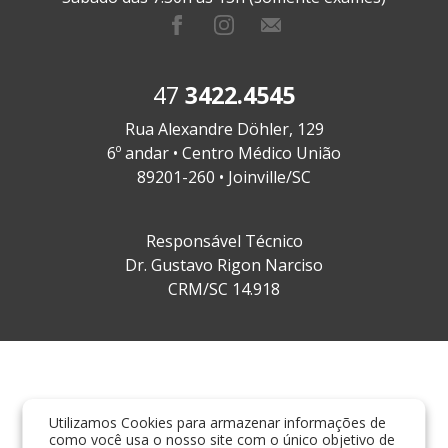
47
3422.4545
Rua Alexandre Döhler, 129
6º andar • Centro Médico União
89201-260 • Joinville/SC
Responsável Técnico
Dr. Gustavo Rigon Narciso
CRM/SC 14.918
Utilizamos Cookies para armazenar informações de
como você usa o nosso site com o único objetivo de