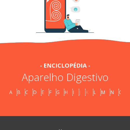
- ENCICLOPÉDIA -
Aparelho Digestivo
A
B
C
D
E
F
G
H
I
J
K
L
M
N
O