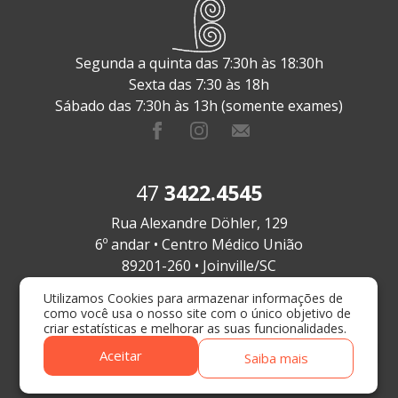
Segunda a quinta das 7:30h às 18:30h
Sexta das 7:30 às 18h
Sábado das 7:30h às 13h (somente exames)
47
3422.4545
Rua Alexandre Döhler, 129
6º andar • Centro Médico União
89201-260 • Joinville/SC
Utilizamos Cookies para armazenar informações de
como você usa o nosso site com o único objetivo de
Responsável Técnico
criar estatísticas e melhorar as suas funcionalidades.
Dr. Gustavo Rigon Narciso
Aceitar
Saiba mais
CRM/SC 14.918