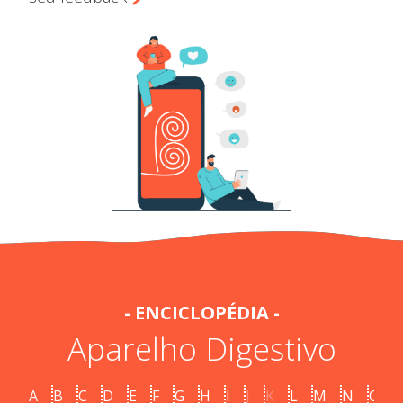
- ENCICLOPÉDIA -
Aparelho Digestivo
A
B
C
D
E
F
G
H
I
J
K
L
M
N
O