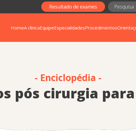
Resultado de exames
Home
A clínica
Equipe
Especialidades
Procedimentos
Orientaç
- Enciclopédia -
s pós cirurgia para