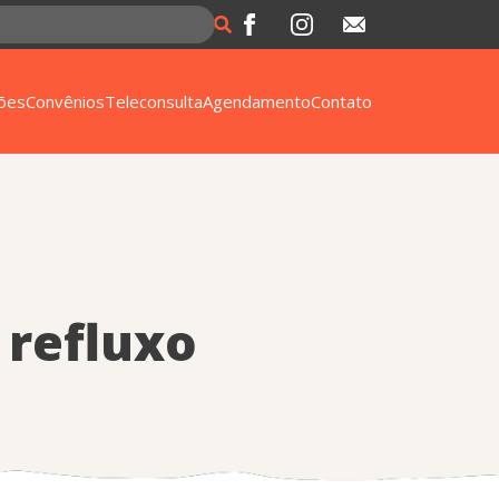
ões
Convênios
Teleconsulta
Agendamento
Contato
 refluxo