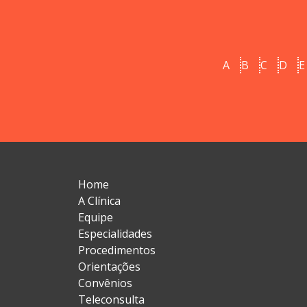
A
B
C
D
E
Home
A Clínica
Equipe
Especialidades
Procedimentos
Orientações
Convênios
Teleconsulta