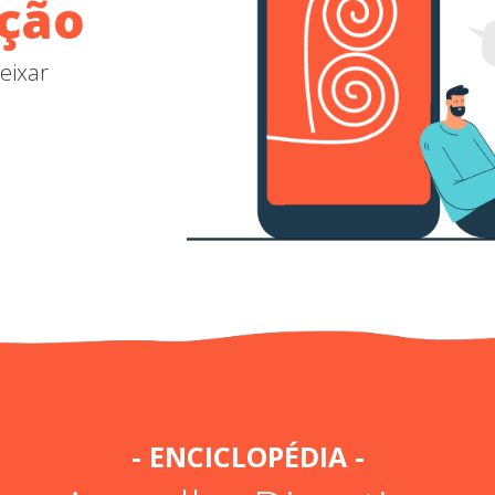
ação
eixar
- ENCICLOPÉDIA -