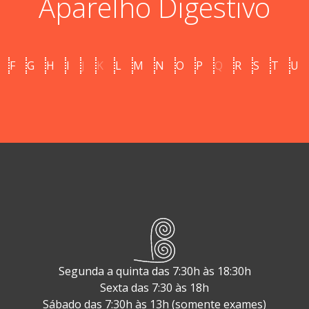
Aparelho Digestivo
F
G
H
I
J
K
L
M
N
O
P
Q
R
S
T
U
Segunda a quinta das 7:30h às 18:30h
Sexta das 7:30 às 18h
Sábado das 7:30h às 13h (somente exames)