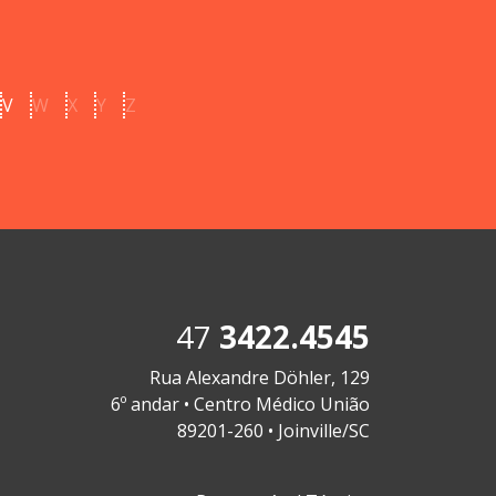
V
W
X
Y
Z
47
3422.4545
Rua Alexandre Döhler, 129
6º andar • Centro Médico União
89201-260 • Joinville/SC