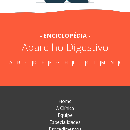
- ENCICLOPÉDIA -
Aparelho Digestivo
A
B
C
D
E
F
G
H
I
J
K
L
M
N
O
Home
A Clínica
Equipe
Especialidades
Procedimentos